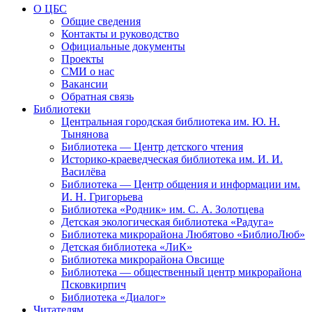
О ЦБС
Общие сведения
Контакты и руководство
Официальные документы
Проекты
СМИ о нас
Вакансии
Обратная связь
Библиотеки
Центральная городская библиотека им. Ю. Н.
Тынянова
Библиотека — Центр детского чтения
Историко-краеведческая библиотека им. И. И.
Василёва
Библиотека — Центр общения и информации им.
И. Н. Григорьева
Библиотека «Родник» им. С. А. Золотцева
Детская экологическая библиотека «Радуга»
Библиотека микрорайона Любятово «БиблиоЛюб»
Детская библиотека «ЛиК»
Библиотека микрорайона Овсище
Библиотека — общественный центр микрорайона
Псковкирпич
Библиотека «Диалог»
Читателям