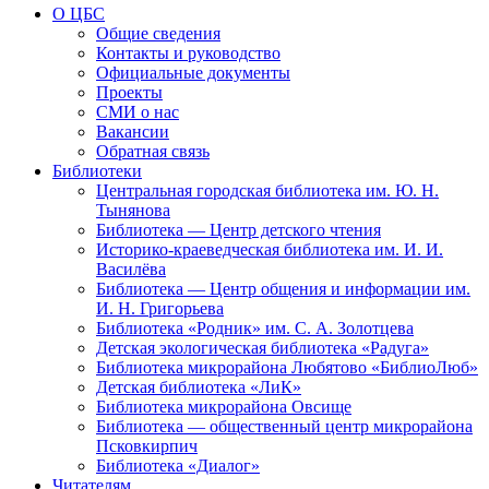
О ЦБС
Общие сведения
Контакты и руководство
Официальные документы
Проекты
СМИ о нас
Вакансии
Обратная связь
Библиотеки
Центральная городская библиотека им. Ю. Н.
Тынянова
Библиотека — Центр детского чтения
Историко-краеведческая библиотека им. И. И.
Василёва
Библиотека — Центр общения и информации им.
И. Н. Григорьева
Библиотека «Родник» им. С. А. Золотцева
Детская экологическая библиотека «Радуга»
Библиотека микрорайона Любятово «БиблиоЛюб»
Детская библиотека «ЛиК»
Библиотека микрорайона Овсище
Библиотека — общественный центр микрорайона
Псковкирпич
Библиотека «Диалог»
Читателям